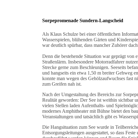
Sorpepromenade Sundern-Langscheid
Als Klaus Schulze bei einer öffentlichen Informa
Wasserspielen, blühenden Gärten und Kinderspie
war deutlich spürbar, dass mancher Zuhörer dacht
Denn die bestehende Situation war geprägt von 
Straßenlärm. Insbesondere Motorradfahrer nutzen
Strecke gerne zum Beschleunigen. Seeseits befan
und hangseits ein etwa 1,50 m breiter Gehweg en
konnte man wegen des Gehölzaufwuchses fast nic
zum Greifen nah ist.
Nach der Umgestaltung des Bereichs zur Sorpepr
Realität geworden: Der See ist weithin sichtbar 
vielen Stellen laden Aufenthalts- und Spielmögli
modernes Amphitheater mit Bühne bietet den ba
Veranstaltungen und tatsächlich gibt es Wassers
Die Hangsituation zum See wurde in Teilbereichen
Entsorgungsleitungen ausgestattet, so dass Feste